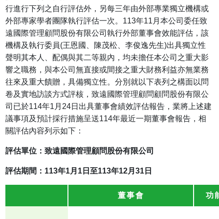
行進行下列之自行評估外，另每三年由外部專業獨立機構或
外部專家學者團隊執行評估一次。113年11月本公司委任致
遠國際管理顧問股份有限公司執行外部董事會效能評估，該
機構及執行委員(王恩國、陳茂松、李俊逸先生)出具獨立性
聲明其本人、配偶與其二等親內，均未擔任本公司之重大影
響之職務，與本公司無直接或間接之重大財務利益亦無業務
往來及重大饋贈，具備獨立性。分別就以下表列之構面以問
卷及實地訪談方式評核，致遠國際管理顧問顧問股份有限公
司已於114年1月24日出具董事會績效評估報告，業將上述建
議事項及預計採行措施呈送114年最近一期董事會報告，相
關評估內容列示如下：
評估單位：致遠國際管理顧問股份有限公司
評估期間：113年1月1日至113年12月31日
董事會
功