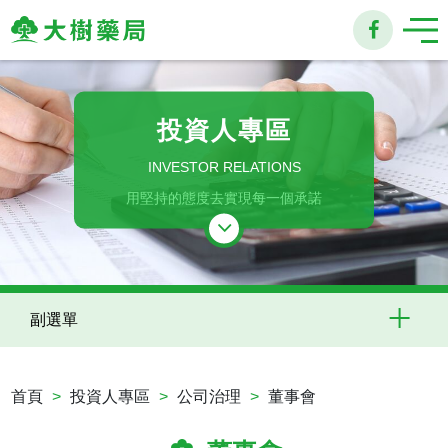
大
樹
投資人專區
連
INVESTOR RELATIONS
鎖
用堅持的態度去實現每一個承諾
藥
局
副選單
首頁
投資人專區
公司治理
董事會
公司基本資料
經理人資訊