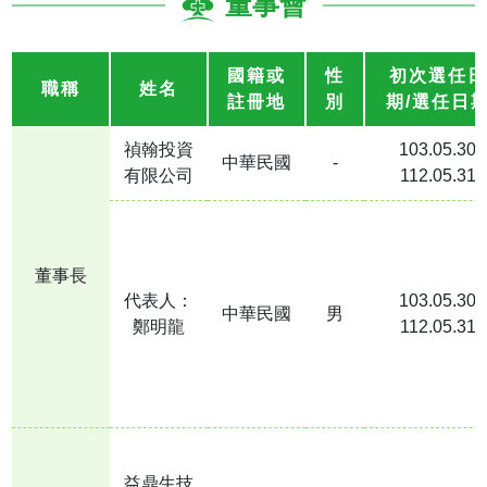
董事會
公司章程與重要作業程序
董事會
國籍或
性
初次選任日
職稱
姓名
註冊地
別
期/選任日
董事會決議
獨立董事溝通情形
禎翰投資
103.05.30
中華民國
-
有限公司
112.05.31
功能性委員會
稽核組織
法人說明會
董事長
主要股東名單
代表人：
103.05.30
中華民國
男
鄭明龍
112.05.31
公司治理運作情形
企業誠信經營
推動永續發展執行情形
員工福利與環境安全
公司治理專職單位
益鼎生技