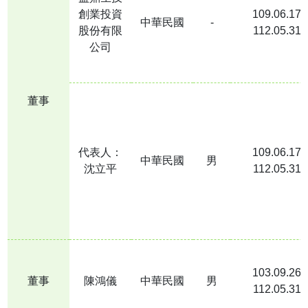
創業投資
109.06.17
永續報告書
中華民國
-
股份有限
112.05.31
禁止內線交易落實情形
公司
董事會成員落實多元化執行情形
董事會成員及重要管理階層之接班規劃
董事
資通安全管理
提升企業價值計劃
代表人：
109.06.17
中華民國
男
沈立平
112.05.31
103.09.26
股東會
董事
陳鴻儀
中華民國
男
112.05.31
公司年報