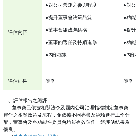
●對公司營運之參與程度
●對
●提升董事會決策品質
●功
●董事會組成與結構
●提
評估內容
●董事的選任及持續進修
●功
●內部控制
●內
評估結果
優良
優良
一、評估報告之總評
董事會已依據相關法令及國內公司治理指標制定董事會
運作之相關政策及流程，並依據不同專業及經驗進行工作分
配，董事會及各功能性委員會均能有效運作，經評估結果為
優良。