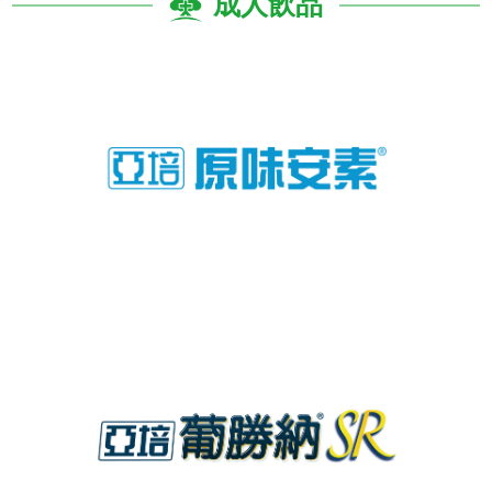
成人飲品
亞培-亞培原味安素-原味不甜