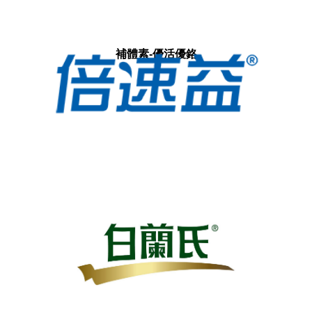
補體素-優活優鉻
倍速益