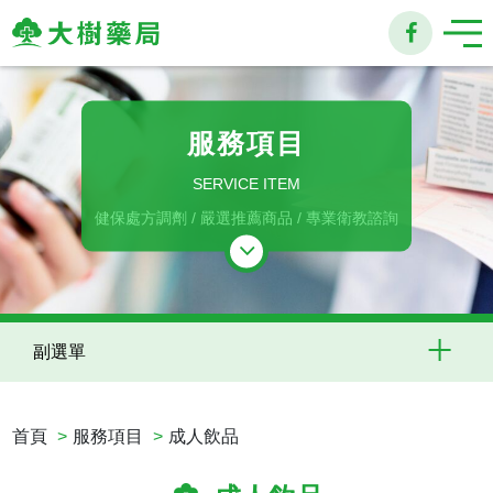
大
樹
服務項目
連
SERVICE ITEM
鎖
健保處方調劑 / 嚴選推薦商品 / 專業衛教諮詢
藥
局
副選單
首頁
服務項目
成人飲品