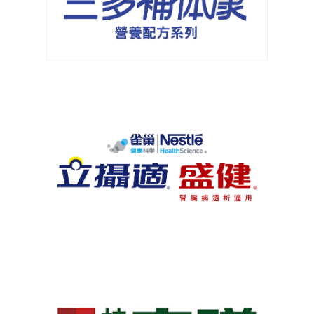
三多-補體康系列
雀巢-立攝適 盛健系列