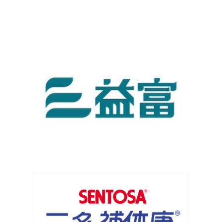
亞培葡勝納-亞培葡勝納SR菁選-原味不甜
益富