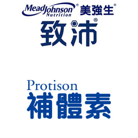
明倍適
致沛