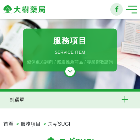
大
樹
服務項目
連
SERVICE ITEM
鎖
健保處方調劑 / 嚴選推薦商品 / 專業衛教諮詢
藥
局
副選單
首頁
服務項目
スギSUGI