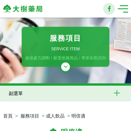
大
樹
服務項目
連
SERVICE ITEM
鎖
健保處方調劑 / 嚴選推薦商品 / 專業衛教諮詢
藥
局
副選單
首頁
服務項目
成人飲品
明倍適