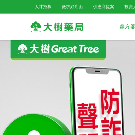
人才招募
徵求好店面
供應商提案
投資
處方
大
樹
連
鎖
藥
局