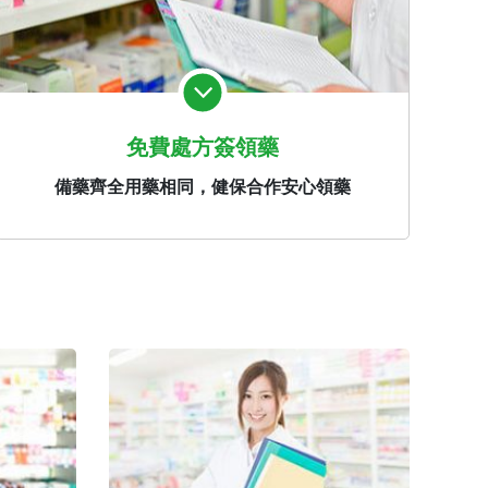
免費處方簽領藥
備藥齊全用藥相同，健保合作安心領藥