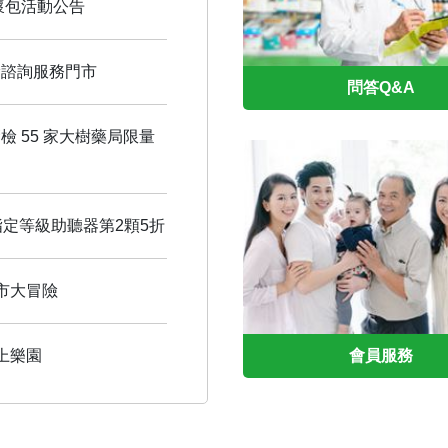
懷包活動公告
檢諮詢服務門市
問答Q&A
 55 家大樹藥局限量
指定等級助聽器第2顆5折
市大冒險
上樂園
會員服務