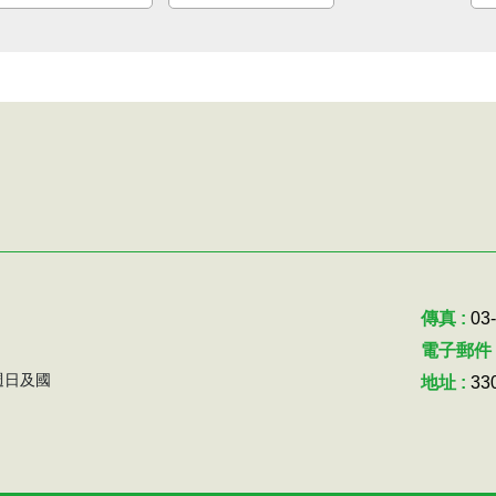
傳真 :
03
電子郵件 
~週日及國
地址 :
3