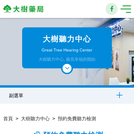
大
樹
大樹聽力中心
連
Great Tree Hearing Center
鎖
大樹聽力中心, 聽見幸福的開始
藥
局
副選單
首頁
大樹聽力中心
預約免費聽力檢測