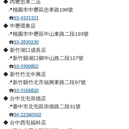
◆
內壢忠孝二店
📍
桃園市中壢區忠孝路
198
號
☎️
03-4331321
◆
中壢環東店
📍
桃園市中壢區中山東路二段
193
號
☎️
03-2830230
◆
新竹湖口成長店
📍
新竹縣湖口鄉中山路二段
127
號
☎️
03-5900802
◆
新竹竹北中興店
📍
新竹縣竹北市福興東路二段97號
☎️
03-5506820
◆
台中北屯崇德店
📍
臺中市北屯區崇德路二段
31
號
☎️
04-22360502
◆
台中西屯福科店