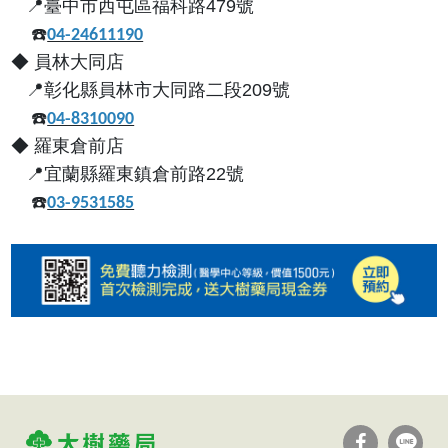
📍
臺中市西屯區福科路
479
號
☎️
04-24611190
◆ 員林大同
店
📍
彰化縣員林市大同路二段209號
☎️
04-8310090
◆
羅東倉前店
📍
宜蘭縣羅東鎮倉前路22號
☎️
03-9531585