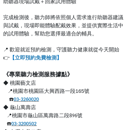
助聽器現場試戴＋回家試用體驗
完成檢測後，聽力師將依照個人需求進行助聽器建議
與試戴，現場即能體驗配戴效果，並提供實際生活中
的試用體驗，幫助您選擇最適合的輔具。
📍
歡迎就近預約檢測，守護聽力健康就從今天開始
👉
【
立即預約免費檢測
】
《專業聽力檢測服務據點》
◆ 桃園藝文店
📍
桃園市桃園區大興西路一段
165
號
☎️
03-3260020
◆
龜山萬壽店
📍桃園市龜山區萬壽路二段896號
☎️
03-3200502