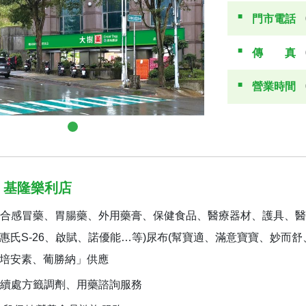
門市電話
傳真
營業時間
 基隆樂利店
合感冒藥、胃腸藥、外用藥膏、保健食品、醫療器材、護具、醫
惠氏S-26、啟賦、諾優能…等)尿布(幫寶適、滿意寶寶、妙而
培安素、葡勝納」供應
續處方籤調劑、用藥諮詢服務