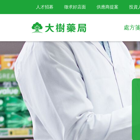
人才招募
徵求好店面
供應商提案
投資
處方
大
樹
連
鎖
藥
局