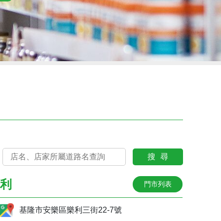
搜尋
利
門市列表
基隆市安樂區樂利三街22-7號