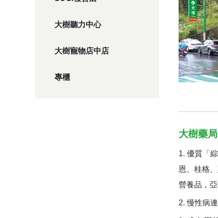
大樹聽力中心
大樹寵物店中店
專櫃
大樹藥局
優質「綜
恩、桂格、
營養品，亞
慢性病連