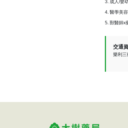
成人/嬰
醫學美容
獸醫師x
交通資
樂利三