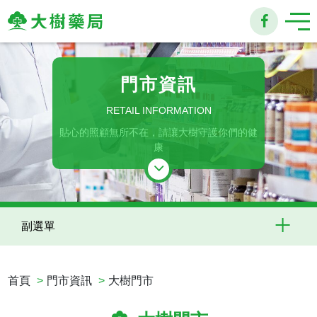
大
樹
門市資訊
連
RETAIL INFORMATION
貼心的照顧無所不在，請讓大樹守護你們的健
鎖
康
藥
局
副選單
首頁
門市資訊
大樹門市