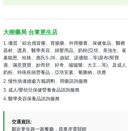
大樹藥局 台東更生店
優質「綜合感冒藥、胃腸藥、外用藥膏、保健食品、醫療
器材、護具、醫學美容、婦嬰用品、奶粉(亞培、美強生、雀
巢能恩、桂格、惠氏S-26、啟賦、諾優能…等)尿布(幫寶
適、滿意寶寶、妙而舒、好奇、噓噓樂、大王…等)、及成人
奶粉、特殊疾病營養品，亞培安素、葡勝納」供應
慢性病連續處方籤調劑、用藥諮詢服務
成人/嬰幼兒保健營養食品諮詢服務
醫學美容保養品諮詢服務
交通資訊:
鄰近更生路一家餐廳，原東岸電競館