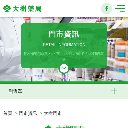
大
樹
門市資訊
連
RETAIL INFORMATION
貼心的照顧無所不在，請讓大樹守護你們的健
鎖
康
藥
局
副選單
首頁
門市資訊
大樹門市