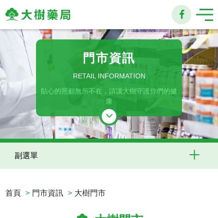
大
樹
門市資訊
連
RETAIL INFORMATION
貼心的照顧無所不在，請讓大樹守護你們的健
鎖
康
藥
局
副選單
首頁
門市資訊
大樹門市