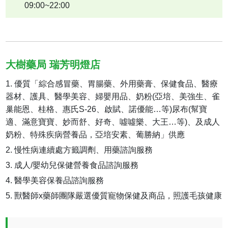
09:00~22:00
大樹藥局 瑞芳明燈店
優質「綜合感冒藥、胃腸藥、外用藥膏、保健食品、醫療
器材、護具、醫學美容、婦嬰用品、奶粉(亞培、美強生、雀
巢能恩、桂格、惠氏S-26、啟賦、諾優能…等)尿布(幫寶
適、滿意寶寶、妙而舒、好奇、噓噓樂、大王…等)、及成人
奶粉、特殊疾病營養品，亞培安素、葡勝納」供應
慢性病連續處方籤調劑、用藥諮詢服務
成人/嬰幼兒保健營養食品諮詢服務
醫學美容保養品諮詢服務
獸醫師x藥師團隊嚴選優質寵物保健及商品，照護毛孩健康