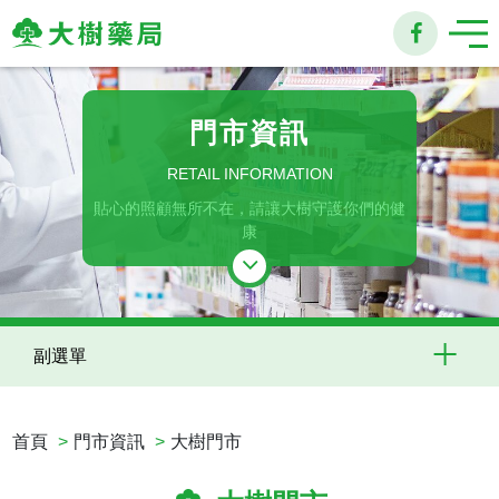
大
樹
門市資訊
連
RETAIL INFORMATION
貼心的照顧無所不在，請讓大樹守護你們的健
鎖
康
藥
局
副選單
首頁
門市資訊
大樹門市