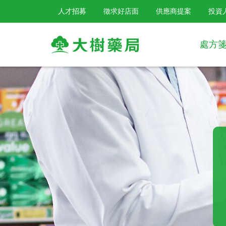
人才招募
徵求好店面
供應商提案
投資
處方
大
樹
連
鎖
藥
局