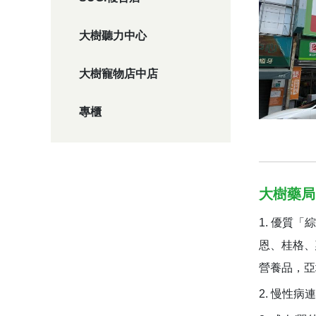
大樹聽力中心
大樹寵物店中店
專櫃
大樹藥局
優質「綜
恩、桂格、
營養品，亞
慢性病連