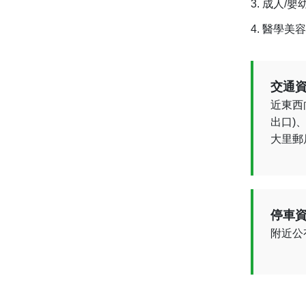
成人/嬰
醫學美容
交通資
近東西
出口)
大里郵
停車資
附近公