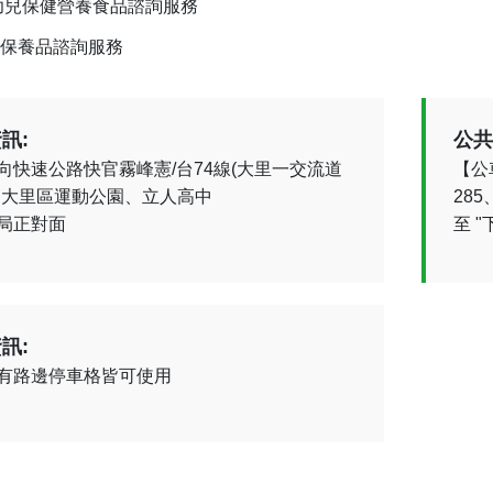
幼兒保健營養食品諮詢服務
保養品諮詢服務
訊:
公共
向快速公路快官霧峰憲/台74線(大里一交流道
【公車
、大里區運動公園、立人高中
285
局正對面
至 
訊:
有路邊停車格皆可使用