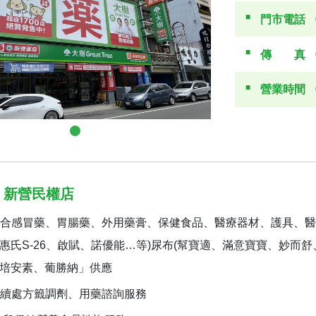
門市電話
傳真
營業時間
 新營民權店
合感冒藥、胃腸藥、外用藥膏、保健食品、醫療器材、護具、醫
惠氏S-26、啟賦、諾優能…等)尿布(幫寶適、滿意寶寶、妙而
培安素、葡勝納」供應
續處方籤調劑、用藥諮詢服務