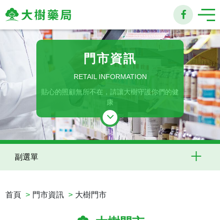
大
樹
門市資訊
連
RETAIL INFORMATION
貼心的照顧無所不在，請讓大樹守護你們的健
鎖
康
藥
局
副選單
首頁
門市資訊
大樹門市