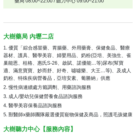
藥局 08:00~22:00 / 聽力中心 09:00~21:00
大樹藥局 內壢二店
優質「綜合感冒藥、胃腸藥、外用藥膏、保健食品、醫療
器材、護具、醫學美容、婦嬰用品、奶粉(亞培、美強生、雀
巢能恩、桂格、惠氏S-26、啟賦、諾優能…等)尿布(幫寶
適、滿意寶寶、妙而舒、好奇、噓噓樂、大王…等)、及成人
奶粉、特殊疾病營養品，亞培安素、葡勝納」供應
慢性病連續處方籤調劑、用藥諮詢服務
成人/嬰幼兒保健營養食品諮詢服務
醫學美容保養品諮詢服務
獸醫師x藥師團隊嚴選優質寵物保健及商品，照護毛孩健康
大樹聽力中心【服務內容】