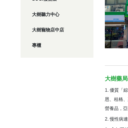
大樹聽力中心
大樹寵物店中店
專櫃
大樹藥局
優質「綜
恩、桂格、
營養品，亞
慢性病連