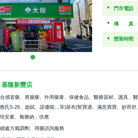
門市電話
傳真
營業時間
 基隆新豐店
合感冒藥、胃腸藥、外用藥膏、保健食品、醫療器材、護具、醫
惠氏S-26、啟賦、諾優能…等)尿布(幫寶適、滿意寶寶、妙而
培安素、葡勝納」供應
續處方籤調劑、用藥諮詢服務