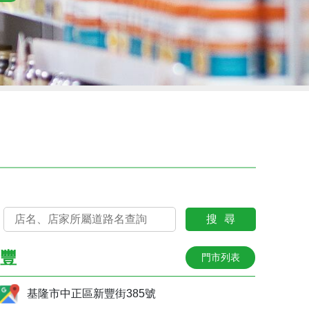
搜尋
豐
門市列表
基隆市中正區新豐街385號