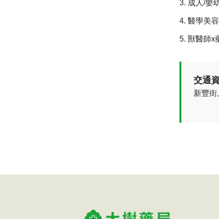
成人/嬰
醫學美容
獸醫師x
交通資
新豐街