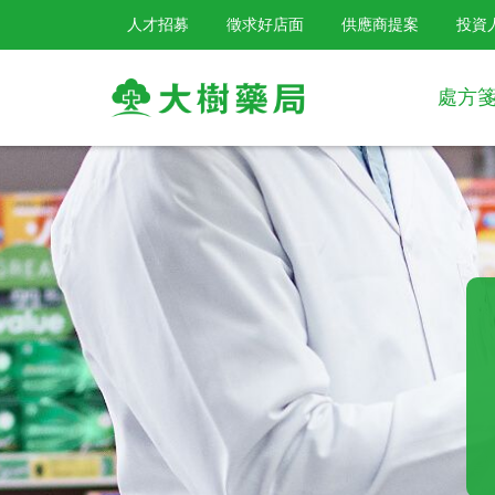
人才招募
徵求好店面
供應商提案
投資
處方
大
樹
連
鎖
藥
局