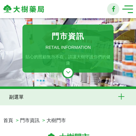
大
樹
門市資訊
連
RETAIL INFORMATION
貼心的照顧無所不在，請讓大樹守護你們的健
鎖
康
藥
局
副選單
首頁
門市資訊
大樹門市