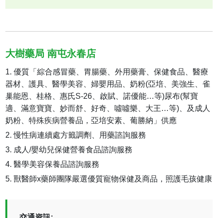
大樹藥局 南屯永春店
優質「綜合感冒藥、胃腸藥、外用藥膏、保健食品、醫療
器材、護具、醫學美容、婦嬰用品、奶粉(亞培、美強生、雀
巢能恩、桂格、惠氏S-26、啟賦、諾優能…等)尿布(幫寶
適、滿意寶寶、妙而舒、好奇、噓噓樂、大王…等)、及成人
奶粉、特殊疾病營養品，亞培安素、葡勝納」供應
慢性病連續處方籤調劑、用藥諮詢服務
成人/嬰幼兒保健營養食品諮詢服務
醫學美容保養品諮詢服務
獸醫師x藥師團隊嚴選優質寵物保健及商品，照護毛孩健康
交通資訊: