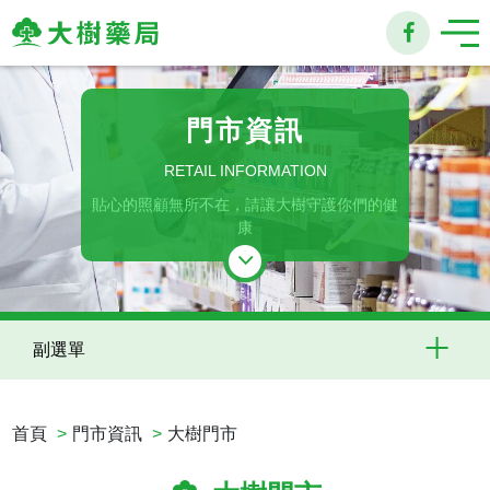
大
樹
門市資訊
連
RETAIL INFORMATION
貼心的照顧無所不在，請讓大樹守護你們的健
鎖
康
藥
局
副選單
首頁
門市資訊
大樹門市