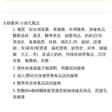
大樹藥局 小港孔鳳店
優質「綜合感冒藥、胃腸藥、外用藥膏、保健食品、
醫療器材、護具、醫學美容、婦嬰用品、奶粉(亞培、
美強生、雀巢能恩、桂格、惠氏S-26、啟賦、諾優
能…等)尿布(幫寶適、滿意寶寶、妙而舒、好奇、噓噓
樂、大王…等)、及成人奶粉、特殊疾病營養品，亞培
安素、葡勝納」供應
慢性病連續處方籤調劑、用藥諮詢服務
成人/嬰幼兒保健營養食品諮詢服務
醫學美容保養品諮詢服務
獸醫師x藥師團隊嚴選優質寵物保健及商品，照護毛
孩健康