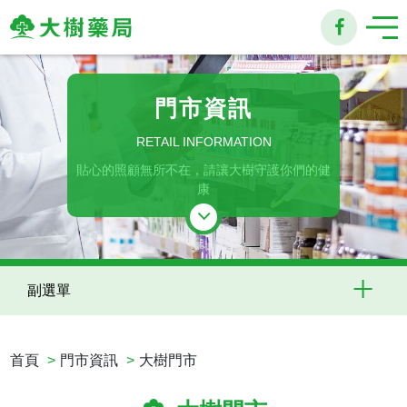
大
樹
門市資訊
連
RETAIL INFORMATION
貼心的照顧無所不在，請讓大樹守護你們的健
鎖
康
藥
局
副選單
首頁
門市資訊
大樹門市