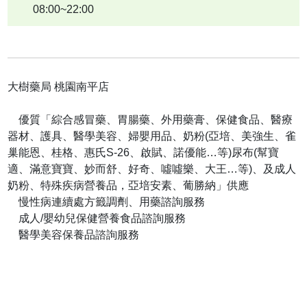
08:00~22:00
大樹藥局 桃園南平店
優質「綜合感冒藥、胃腸藥、外用藥膏、保健食品、醫療
器材、護具、醫學美容、婦嬰用品、奶粉(亞培、美強生、雀
巢能恩、桂格、惠氏S-26、啟賦、諾優能…等)尿布(幫寶
適、滿意寶寶、妙而舒、好奇、噓噓樂、大王…等)、及成人
奶粉、特殊疾病營養品，亞培安素、葡勝納」供應
慢性病連續處方籤調劑、用藥諮詢服務
成人/嬰幼兒保健營養食品諮詢服務
醫學美容保養品諮詢服務