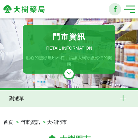
大
樹
門市資訊
連
RETAIL INFORMATION
貼心的照顧無所不在，請讓大樹守護你們的健
鎖
康
藥
局
副選單
首頁
門市資訊
大樹門市