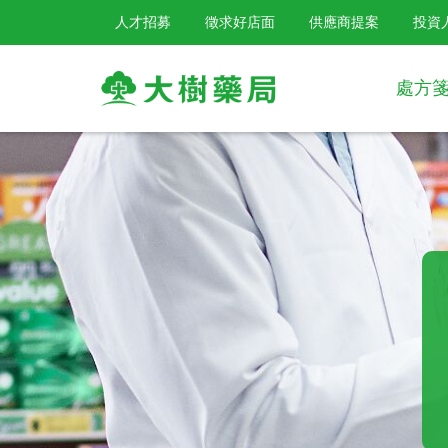
人才招募
徵求好店面
供應商提案
投資
處方
大
樹
連
鎖
藥
局