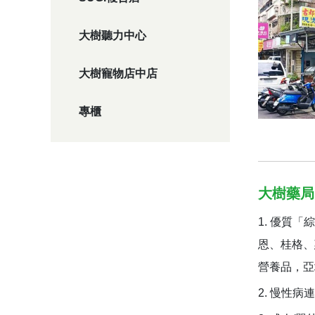
大樹聽力中心
大樹寵物店中店
專櫃
大樹藥局
優質「綜
恩、桂格、
營養品，亞
慢性病連