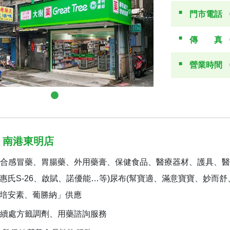
門市電話
傳真
營業時間
 南港東明店
合感冒藥、胃腸藥、外用藥膏、保健食品、醫療器材、護具、醫
惠氏S-26、啟賦、諾優能…等)尿布(幫寶適、滿意寶寶、妙而
培安素、葡勝納」供應
續處方籤調劑、用藥諮詢服務