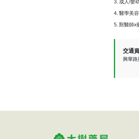
成人/嬰
醫學美容
獸醫師x
交通資
興華路