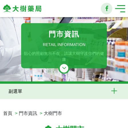
大
樹
門市資訊
連
RETAIL INFORMATION
貼心的照顧無所不在，請讓大樹守護你們的健
鎖
康
藥
局
副選單
首頁
門市資訊
大樹門市