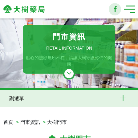
大
樹
門市資訊
連
RETAIL INFORMATION
貼心的照顧無所不在，請讓大樹守護你們的健
鎖
康
藥
局
副選單
首頁
門市資訊
大樹門市