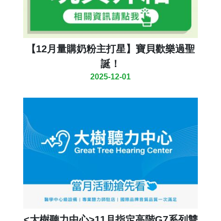
【12月量購奶粉主打星】寶貝歡樂過聖
誕！
2025-12-01
<大樹聽力中心>11月指定高階G7系列雙