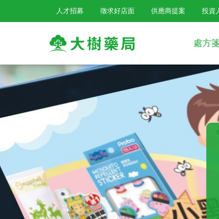
人才招募
徵求好店面
供應商提案
投資
處方
大
樹
連
鎖
藥
局