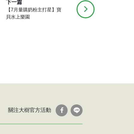
下一篇
【7月量購奶粉主打星】寶
貝水上樂園
關注大樹官方活動