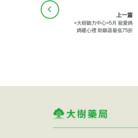
上一篇
<大樹聽力中心>5月 寵愛媽
媽暖心禮 助聽器最低75折