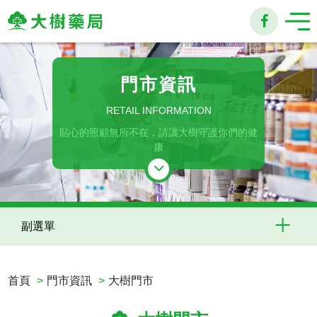
大
樹
門市資訊
連
RETAIL INFORMATION
貼心的照顧無所不在，請讓大樹守護你們的健
鎖
康
藥
局
副選單
首頁
門市資訊
大樹門市