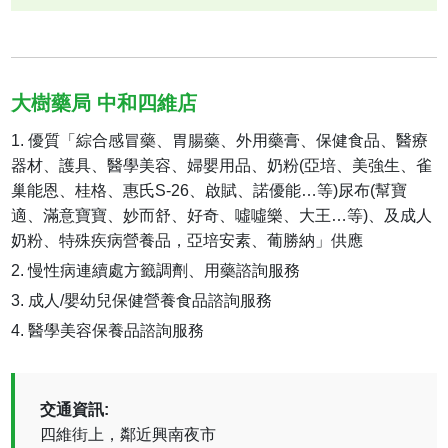
大樹藥局 中和四維店
優質「綜合感冒藥、胃腸藥、外用藥膏、保健食品、醫療
器材、護具、醫學美容、婦嬰用品、奶粉(亞培、美強生、雀
巢能恩、桂格、惠氏S-26、啟賦、諾優能…等)尿布(幫寶
適、滿意寶寶、妙而舒、好奇、噓噓樂、大王…等)、及成人
奶粉、特殊疾病營養品，亞培安素、葡勝納」供應
慢性病連續處方籤調劑、用藥諮詢服務
成人/嬰幼兒保健營養食品諮詢服務
醫學美容保養品諮詢服務
交通資訊:
四維街上，鄰近興南夜市