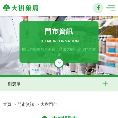
大
樹
門市資訊
連
RETAIL INFORMATION
貼心的照顧無所不在，請讓大樹守護你們的健
鎖
康
藥
局
副選單
首頁
門市資訊
大樹門市