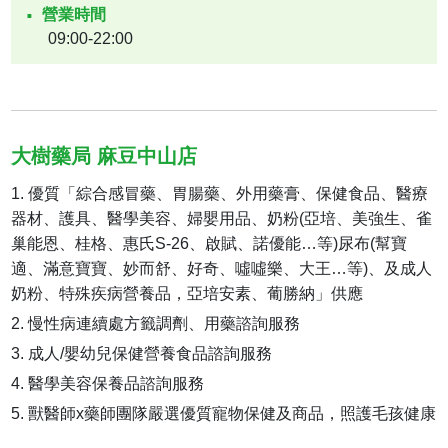
營業時間
09:00-22:00
大樹藥局 麻豆中山店
優質「綜合感冒藥、胃腸藥、外用藥膏、保健食品、醫療
器材、護具、醫學美容、婦嬰用品、奶粉(亞培、美強生、雀
巢能恩、桂格、惠氏S-26、啟賦、諾優能…等)尿布(幫寶
適、滿意寶寶、妙而舒、好奇、噓噓樂、大王…等)、及成人
奶粉、特殊疾病營養品，亞培安素、葡勝納」供應
慢性病連續處方籤調劑、用藥諮詢服務
成人/嬰幼兒保健營養食品諮詢服務
醫學美容保養品諮詢服務
獸醫師x藥師團隊嚴選優質寵物保健及商品，照護毛孩健康