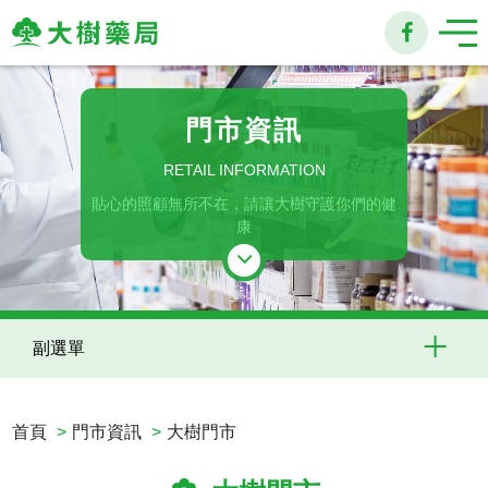
大
樹
門市資訊
連
RETAIL INFORMATION
貼心的照顧無所不在，請讓大樹守護你們的健
鎖
康
藥
局
副選單
首頁
門市資訊
大樹門市