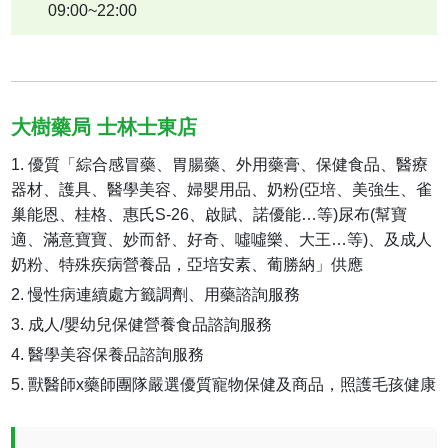
09:00~22:00
大樹藥局 士林士東店
優質「綜合感冒藥、胃腸藥、外用藥膏、保健食品、醫療
器材、護具、醫學美容、婦嬰用品、奶粉(亞培、美強生、雀
巢能恩、桂格、惠氏S-26、啟賦、諾優能…等)尿布(幫寶
適、滿意寶寶、妙而舒、好奇、噓噓樂、大王…等)、及成人
奶粉、特殊疾病營養品，亞培安素、葡勝納」供應
慢性病連續處方籤調劑、用藥諮詢服務
成人/嬰幼兒保健營養食品諮詢服務
醫學美容保養品諮詢服務
獸醫師x藥師團隊嚴選優質寵物保健及商品，照護毛孩健康