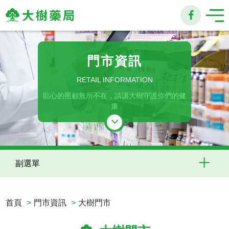
大
樹
門市資訊
連
RETAIL INFORMATION
貼心的照顧無所不在，請讓大樹守護你們的健
鎖
康
藥
局
副選單
首頁
門市資訊
大樹門市